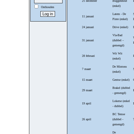
21 december
Buggenhout
(enkel)
Onthouden
Latem - De
11 januari
Pinte (enkel)
24 januari
Drive (enkel)
Vla-Bad
31 januari
(dubbel –
gemengd)
Wit Wit
28 februari
(enkel)
De Mintons
7 maart
(enkel)
15 maart
Gentse (enkel)
Brakel (dubbel
29 maart
- gemengd)
Lokerse (enkel
19 april
- dubbel)
BC Temse
26 april
(dubbel -
gemengd)
De