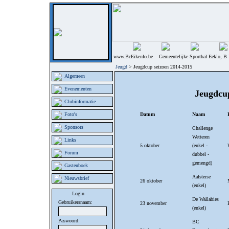
www.BcEikenlo.be Gemeentelijke Sporthal Eeklo, B 
Jeugd
> Jeugdcup seizoen 2014-2015
Algemeen
Evenementen
Jeugdcup
Clubinformatie
Foto's
Datum
Naam
Sponsors
Challenge
Wetteren
Links
5 oktober
(enkel -
Forum
dubbel -
gemengd)
Gastenboek
Aalsterse
Nieuwsbrief
26 oktober
(enkel)
Login
De Wallabies
Gebruikersnaam:
23 november
(enkel)
Paswoord:
BC